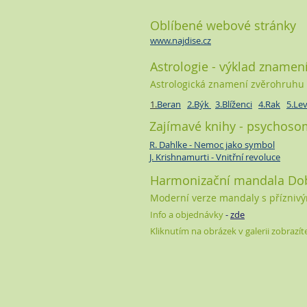
Oblíbené webové stránky
www.najdise.cz
Astrologie - výklad znamen
Astrologická znamení zvěrohruhu 
1.
Beran
2.Býk
3.Blíženci
4.Rak
5.Le
Zajímavé knihy - psychoso
R. Dahlke - Nemoc jako symbol
J. Krishnamurti - Vnitřní revoluce
Harmonizační mandala Dob
Moderní verze mandaly s příznivý
Info a objednávky
-
zde
Kliknutím na obrázek v galerii zobrazí