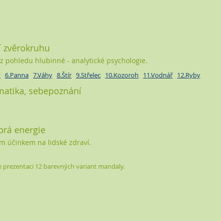
í zvěrokruhu
z pohledu hlubinné - analytické psychologie.
v
6.Panna
7.Váhy
8.Štír
9.Střelec
10.Kozoroh
11.Vodnář
12.Ryby
matika, sebepoznání
rá energie
m účinkem na lidské zdraví.
te prezentaci 12 barevných variant mandaly.